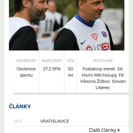
OSOBNOST
NAROZENÍ
VĚK
POVOLÁNÍ
Osobnost
27.2.1976
50
Fotbalový trenér. SK
sportu
let
Horní Měcholupy, FK
Viktoria Žižkov, Slovan
Liberec
ČLÁNKY
26.8.
VRATISLAVICE
Další články