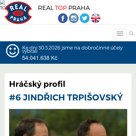
REAL
TOP
PRAHA
Ke dni 30.3.2026 jsme na dobročinné účely
vybrali
54.041.638 Kč
Hráčský profil
#6 JINDŘICH TRPIŠOVSKÝ