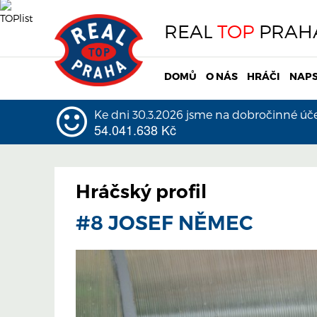
REAL
TOP
PRAH
DOMŮ
O NÁS
HRÁČI
NAPS
Ke dni 30.3.2026 jsme na dobročinné účel
54.041.638 Kč
Hráčský profil
#8 JOSEF NĚMEC