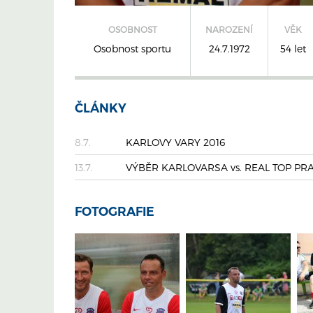
OSOBNOST
NAROZENÍ
VĚK
Osobnost sportu
24.7.1972
54 let
ČLÁNKY
8.7.
KARLOVY VARY 2016
13.7.
VÝBĚR KARLOVARSA vs. REAL TOP PR
FOTOGRAFIE