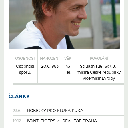
OSOBNOST
NAROZENÍ
VĚK
POVOLÁNÍ
Osobnost
20.6.1983
43
Squashista: 16x titul
sportu
let
mistra České republiky,
vícemistr Evropy
ČLÁNKY
23.6.
HOKEJKY PRO KLUKA PUKA
19.12.
IVANTI TIGERS vs. REAL TOP PRAHA