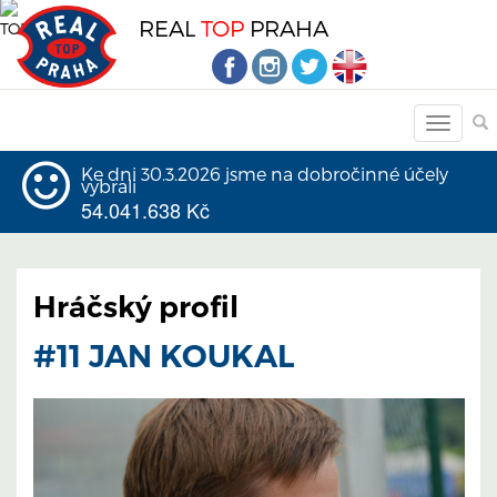
REAL
TOP
PRAHA
Ke dni 30.3.2026 jsme na dobročinné účely
vybrali
54.041.638 Kč
Hráčský profil
#11 JAN KOUKAL