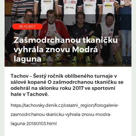
29.12.2017
Zašmodrchanou tkaničku
vyhrála znovu Modrá
laguna
Tachov – Šestý ročník oblíbeného turnaje v
sálové kopané O zašmodrchanou tkaničku se
odehrál na sklonku roku 2017 ve sportovní
hale v Tachově.
https://tachovsky.denik.cz/ostatni_region/fotogalerie-
zasmodrchanou-tkanicku-vyhrala-znovu-modra-
laguna-20180103.html