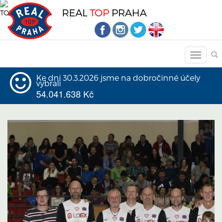
REAL
TOP
PRAHA
Ke dni 30.3.2026 jsme na dobročinné účely
vybrali
54.041.638 Kč