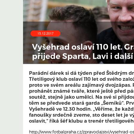
15.12.2017
Vyšehrad oslaví 110 let. G
přijede Sparta, Lavi i dal
Parádní dárek si dá týden před Štědrým d
Třetiligový klub oslaví 110 let od svého zal
proto ve svém areálu zajímavý dvojzápas. 
prohánět známé tváře, které ještě před pár 
soutěž, stejně jako umělci. Na své si přijdou
těm se předvede stará garda „Šemíků“. Prv
Vyšehradě ve 12.30 hodin. „Věříme, že každ
fanoušky srdečně zveme, sto deset let je výr
oslavit,“ říká šéf klubu a trenér třetiligov
http://www.fotbalpraha.cz/zpravodajstvi/vysehrad-osl