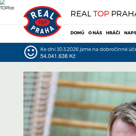
REAL
TOP
PRAH
DOMŮ
O NÁS
HRÁČI
NAPS
Ke dni 30.3.2026 jsme na dobročinné účel
54.041.638 Kč