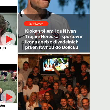
20.01.2020
Klokan tělem i duší Ivan
Trojan: Herecká i sportovní
ikona aneb z divadelních
prken rovnou do Ďolíčku
2018
aha