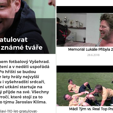
ratulovat
ší známé tváře
Memoriál Lukáše Přibyla 
28.6.2018
nem fotbalový Vyšehrad.
ožení a v neděli uspořádá
Po hřišti se budou
lety hrály nejvyšší
 i vyšehradští srdcaři,
ní utkání startuje na
ý přijde na své. Všechny
očí, které stojí za to
ého týmu Jaroslav Klíma.
Mádl Tým vs. Real Top Pr
avi-110-let-gratulovat-