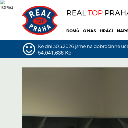
REAL
TOP
PRAH
DOMŮ
O NÁS
HRÁČI
NAPS
Ke dni 30.3.2026 jsme na dobročinné účel
54.041.638 Kč