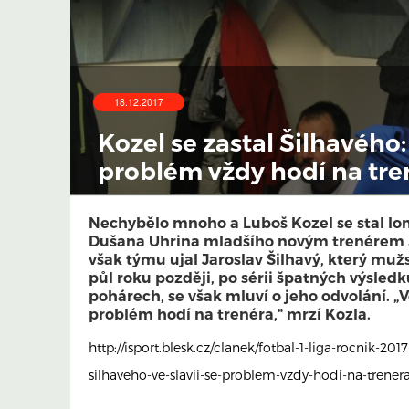
18.12.2017
Kozel se zastal Šilhavého: 
problém vždy hodí na tre
Nechybělo mnoho a Luboš Kozel se stal lon
Dušana Uhrina mladšího novým trenérem S
však týmu ujal Jaroslav Šilhavý, který mužs
půl roku později, po sérii špatných výsledk
pohárech, se však mluví o jeho odvolání. „V
problém hodí na trenéra,“ mrzí Kozla.
http://isport.blesk.cz/clanek/fotbal-1-liga-rocnik-2017
silhaveho-ve-slavii-se-problem-vzdy-hodi-na-trener