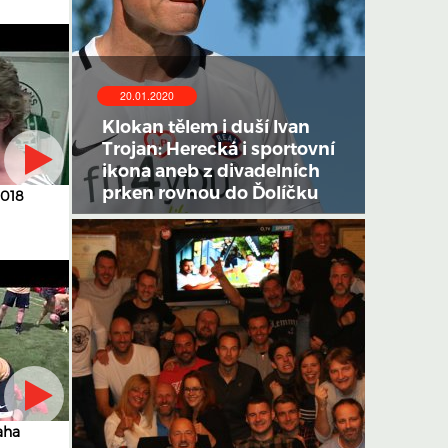
20.01.2020
Klokan tělem i duší Ivan
Trojan: Herecká i sportovní
ikona aneb z divadelních
prken rovnou do Ďolíčku
2018
aha