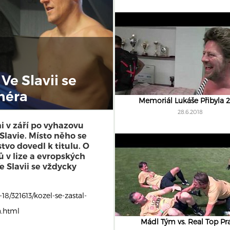
Ve Slavii se
néra
Memoriál Lukáše Přibyla 
28.6.2018
i v září po vyhazovu
lavie. Místo něho se
tvo dovedl k titulu. O
ů v lize a evropských
e Slavii se vždycky
-18/321613/kozel-se-zastal-
a.html
Mádl Tým vs. Real Top Pr