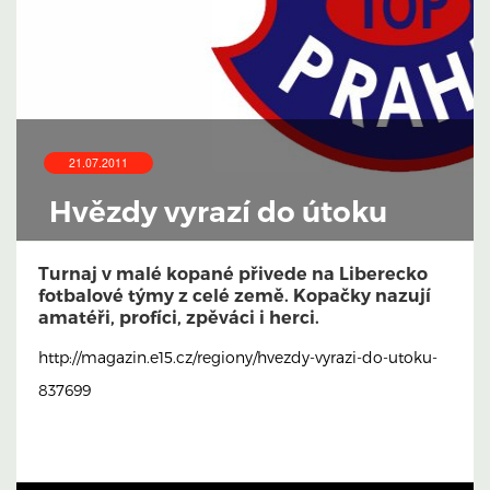
21.07.2011
Hvězdy vyrazí do útoku
Turnaj v malé kopané přivede na Liberecko
fotbalové týmy z celé země. Kopačky nazují
amatéři, profíci, zpěváci i herci.
http://magazin.e15.cz/regiony/hvezdy-vyrazi-do-utoku-
837699