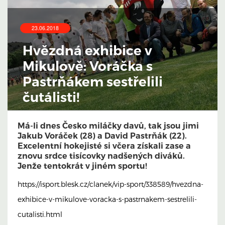
23.06.2018
Hvězdná exhibice v
Mikulově: Voráčka s
Pastrňákem sestřelili
čutálisti!
Má-li dnes Česko miláčky davů, tak jsou jimi
Jakub Voráček (28) a David Pastrňák (22).
Excelentní hokejisté si včera získali zase a
znovu srdce tisícovky nadšených diváků.
Jenže tentokrát v jiném sportu!
https://isport.blesk.cz/clanek/vip-sport/338589/hvezdna-
exhibice-v-mikulove-voracka-s-pastrnakem-sestrelili-
cutalisti.html