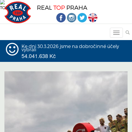
REAL
TOP
PRAHA
Ke dni 30.3.2026 jsme na dobročinné účely
vybrali
54.041.638 Kč