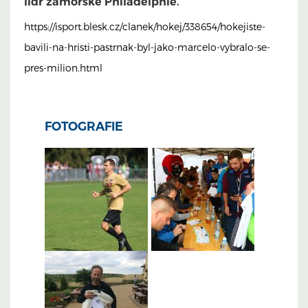
lídr zámořské Philadelphie.
https://isport.blesk.cz/clanek/hokej/338654/hokejiste-
bavili-na-hristi-pastrnak-byl-jako-marcelo-vybralo-se-
pres-milion.html
FOTOGRAFIE