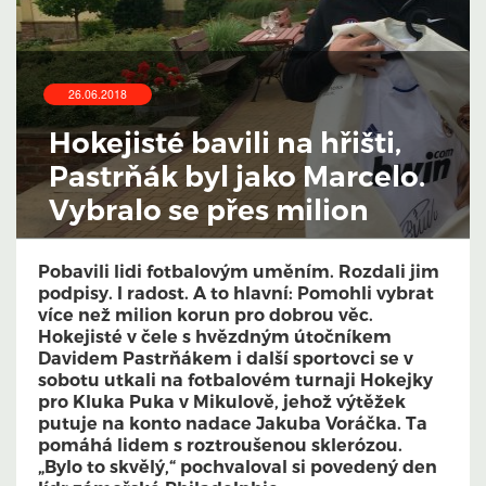
26.06.2018
Hokejisté bavili na hřišti,
Pastrňák byl jako Marcelo.
Vybralo se přes milion
Pobavili lidi fotbalovým uměním. Rozdali jim
podpisy. I radost. A to hlavní: Pomohli vybrat
více než milion korun pro dobrou věc.
Hokejisté v čele s hvězdným útočníkem
Davidem Pastrňákem i další sportovci se v
sobotu utkali na fotbalovém turnaji Hokejky
pro Kluka Puka v Mikulově, jehož výtěžek
putuje na konto nadace Jakuba Voráčka. Ta
pomáhá lidem s roztroušenou sklerózou.
„Bylo to skvělý,“ pochvaloval si povedený den