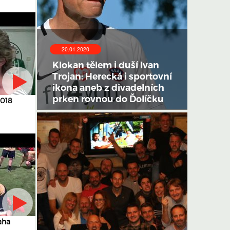
20.01.2020
Klokan tělem i duší Ivan
Trojan: Herecká i sportovní
ikona aneb z divadelních
prken rovnou do Ďolíčku
2018
aha