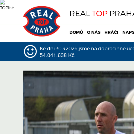
REAL
TOP
PRAH
DOMŮ
O NÁS
HRÁČI
NAPS
Ke dni 30.3.2026 jsme na dobročinné účel
54.041.638 Kč