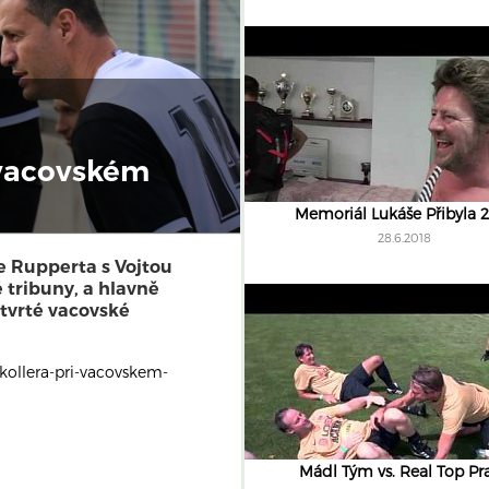
i vacovském
Memoriál Lukáše Přibyla 
28.6.2018
e Rupperta s Vojtou
 tribuny, a hlavně
čtvrté vacovské
-kollera-pri-vacovskem-
Mádl Tým vs. Real Top Pr