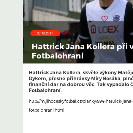
27.10.2017
Hattrick Jana Kollera př
Fotbalohraní
Hattrick Jana Kollera, skvělé výkony Matěj
Dykem, přesné přihrávky Míry Bosáka, plné
finanční dar na dobrou věc. Tak vypadalo 
Fotbalohraní.
http://m.jihoceskyfotbal.cz/clanky/994-hattrick-jana
fotbalohrani.html