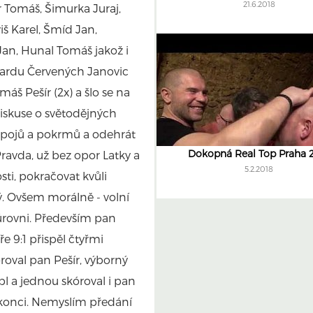
21.6.2018
 Tomáš, Šimurka Juraj,
iš Karel, Šmíd Jan,
an, Hunal Tomáš jakož i
 gardu Červených Janovic
máš Pešír (2x) a šlo se na
iskuse o světodějných
ápojů a pokrmů a odehrát
Dokopná Real Top Praha 
ravda, už bez opor Latky a
5.2.2018
sti, pokračovat kvůli
 Ovšem morálně - volní
úrovni. Především pan
 9:1 přispěl čtyřmi
oval pan Pešír, výborný
l a jednou skóroval i pan
a konci. Nemyslím předání