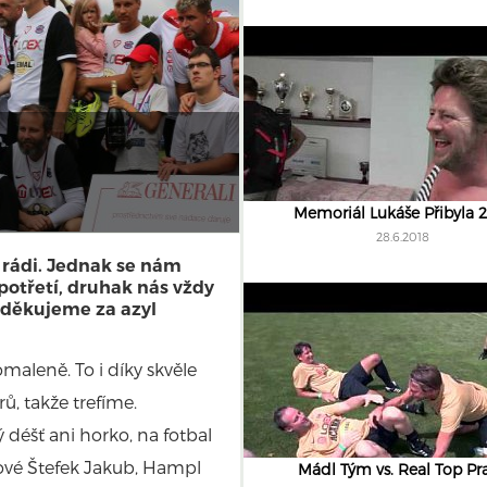
Memoriál Lukáše Přibyla 
28.6.2018
 rádi. Jednak se nám
 potřetí, druhak nás vždy
 děkujeme za azyl
maleně. To i díky skvěle
rů, takže trefíme.
déšť ani horko, na fotbal
nové Štefek Jakub, Hampl
Mádl Tým vs. Real Top Pr