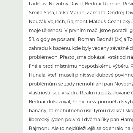
Ladislav, Novotný David, Bednář Roman, Pešír
Smita Saša, Latka Martin, Zamazal Ondřej, Div
Nouzák Vojtěch, Rajmont Matouš, Čechtický J
moje tělesnost. V prvním mači jsme porazili
5:1, o góly se postarali Roman Bednář (3x) a To
zahradu k bazénu, kde byly vedeny závažné d
problémech. Přesto jsme dokázali vstát od n
finále proti místnímu hospodskému výběru. P
Hunala, kteří museli plnit své klubové povinno
problémům se zády nemohl ani pan Novotný.
vlastnosti jsou v kádru Realu na požadované 
Bednář dokazoval, že nic nezapomněl a k výhře
banány, za mohutného úsilí týmu dvakrát skór
liberecký týden potvrdil dvěma fíky pan Hamp
Rajmont. Ale to nejdůležitější se odehrálo n