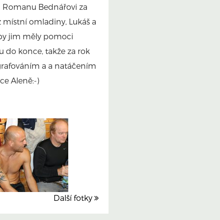
i a Romanu Bednářovi za
z místní omladiny, Lukáš a
 by jim měly pomoci
ku do konce, takže za rok
ografováním a a natáčením
ce Aleně:-)
Další fotky