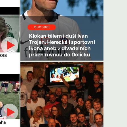
20.01.2020
Klokan tělem i duší Ivan
Trojan: Herecká i sportovní
ikona aneb z divadelních
prken rovnou do Ďolíčku
2018
aha