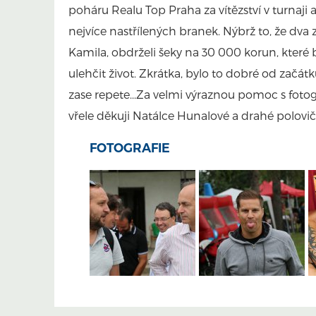
poháru Realu Top Praha za vítězství v turnaj
nejvíce nastřílených branek. Nýbrž to, že dva 
Kamila, obdrželi šeky na 30 000 korun, které
ulehčit život. Zkrátka, bylo to dobré od začát
zase repete...Za velmi výraznou pomoc s fot
vřele děkuji Natálce Hunalové a drahé polovič
FOTOGRAFIE