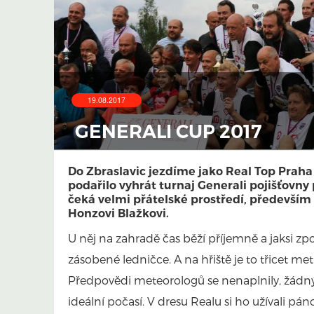
19.08.2017
GENERALI CUP 2017
Do Zbraslavic jezdíme jako Real Top Praha
podařilo vyhrát turnaj Generali pojišťovny
čeká velmi přátelské prostředí, především
Honzovi Blažkovi.
U něj na zahradě čas běží příjemně a jaksi zpo
zásobené ledničce. A na hřiště je to třicet met
Předpovědi meteorologů se nenaplnily, žádný 
ideální počasí. V dresu Re
alu si ho užívali pá